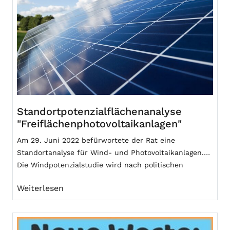
Standortpotenzialflächenanalyse
"Freiflächenphotovoltaikanlagen"
Am 29. Juni 2022 befürwortete der Rat eine
Standortanalyse für Wind- und Photovoltaikanlagen.
Die Windpotenzialstudie wird nach politischen
Vorberatungen weiter abgestimmt. Das EEG 2023 zielt
Weiterlesen
darauf ab, den Anteil erneuerbarer Energien am
Strommix bis 2030 auf mindestens 80 Prozent zu
steigern.