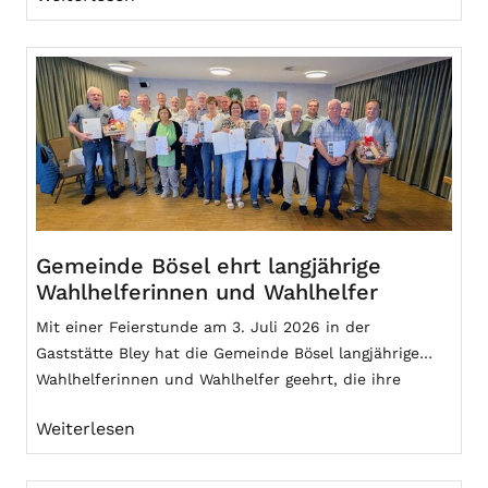
Gemeinde Bösel ehrt langjährige
Wahlhelferinnen und Wahlhelfer
Mit einer Feierstunde am 3. Juli 2026 in der
Gaststätte Bley hat die Gemeinde Bösel langjährige
Wahlhelferinnen und Wahlhelfer geehrt, die ihre
ehrenamtliche Tätigkeit in der Wahlperiode 2021 bis
Weiterlesen
2026 beendet haben.