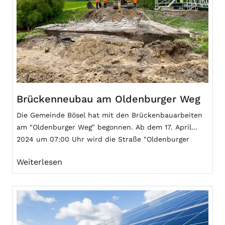
Brückenneubau am Oldenburger Weg
Die Gemeinde Bösel hat mit den Brückenbauarbeiten
am "Oldenburger Weg" begonnen. Ab dem 17. April
2024 um 07:00 Uhr wird die Straße "Oldenburger
Weg" von der Garreler Straße bis zur Straße
Weiterlesen
"Aumühlen" für den Fahrzeug- und Radverkehr voll
gesperrt. Der Gehverkehr auf der Brücke wird
während der gesamten Bauzeit aufrechterhalten.