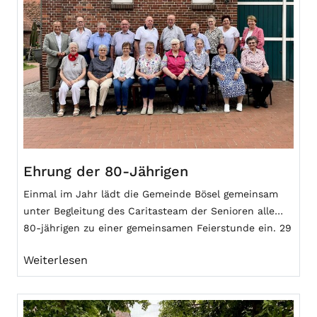
Ehrung der 80-Jährigen
Einmal im Jahr lädt die Gemeinde Bösel gemeinsam
unter Begleitung des Caritasteam der Senioren alle
80-jährigen zu einer gemeinsamen Feierstunde ein. 29
Einladungen waren an Einwohner versendet worden,
Weiterlesen
die in diesem Jahr 80 geworden sind oder noch
werden; 17 Jubilare wohnten der Feierstunde bei.