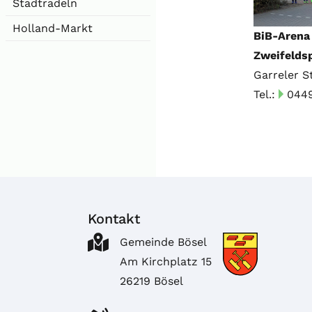
Stadtradeln
Holland-Markt
BiB-Arena
Zweifeldsp
Garreler S
Tel.:
0449
Kontakt
Gemeinde Bösel
Am Kirchplatz 15
26219 Bösel