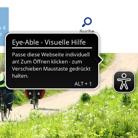
u &
Suche
z