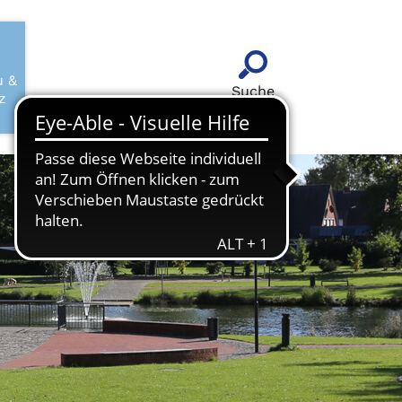
u &
Suche
z